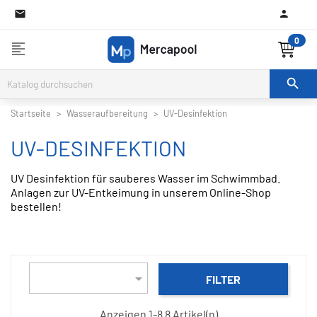

0
format_align_left

Startseite
Wasseraufbereitung
UV-Desinfektion
UV-DESINFEKTION
UV Desinfektion für sauberes Wasser im Schwimmbad.
Anlagen zur UV-Entkeimung in unserem Online-Shop
bestellen!

FILTER
Anzeigen 1-8 8 Artikel(n)