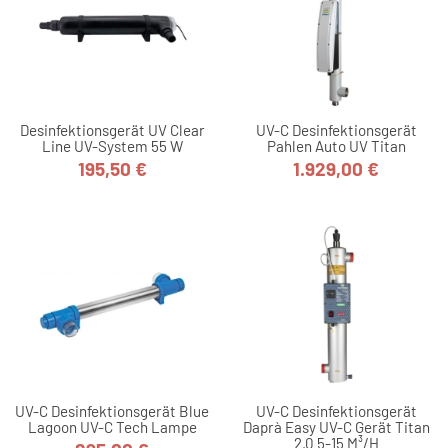
Desinfektionsgerät UV Clear
UV-C Desinfektionsgerät
Line UV-System 55 W
Pahlen Auto UV Titan
195,50 €
1.929,00 €
Preis
Preis
UV-C Desinfektionsgerät Blue
UV-C Desinfektionsgerät
Lagoon UV-C Tech Lampe
Daprà Easy UV-C Gerät Titan
2.0 5-15 M³/h