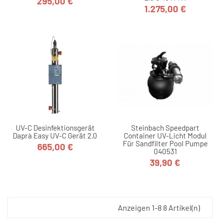
295,00 €
Preis
1.275,00 €
Preis
UV-C Desinfektionsgerät
Steinbach Speedpart
Daprà Easy UV-C Gerät 2.0
Container UV-Licht Modul
Für Sandfilter Pool Pumpe
665,00 €
Preis
040531
39,90 €
Preis
Anzeigen 1-8 8 Artikel(n)