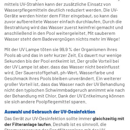
mittels UV-Strahlen kann der zusätzliche Einsatz von
Wasserpflegemitteln deutlich reduziert werden. Die UV-
Geräte werden hinter dem Filter eingebaut, so kann das
zuvor aufbereitete Wasser einfach durchlaufen. Durch die
Bestrahlung wird das Wasser zuerst keimfrei gemacht und
anschließend in den Pool weitergeleitet. Mit sauberem
Wasser steht dem Badevergnügen nichts mehr im Wege!
Mit der UV Lampe töten sie 99,9 % der Organismen ihres
Pools ab und das in sehr kurzer Zeit. Es dauert nur wenige
Sekunden bis der Pool entkeimt ist. Der große Vorteil bei
der UV Lampe ist aber, dass das Wasser nicht beeinflusst
wird. Der Sauerstoffgehalt, ph-Wert, Wasserfarbe und
Geschmack ihres Pools bleiben unverändert. Ein weiterer
großer Vorteil ist, dass das Wasser nach der UV Behandlung
nicht den typischen Schwimmbadgeruch annimmt wie nach
der Behandlung mit Chlor. Dank der UV Entkeimung können
sie sich andere Poolpflegemittel sparen.
Auswahl und Gebrauch der UV-Desinfektion
Das Gerät zur UV-Desinfektion sollte immer
gleichzeitig mit
der Filteranlage laufen
. Deshalb ist es sinnvoll, die
Stromversorgung der Sandfilteranlage mit der UV-