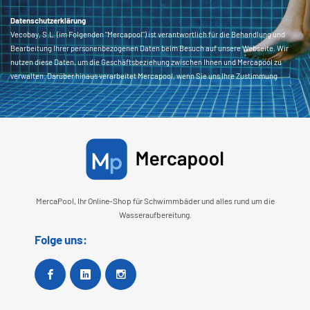
Datenschutzerklärung
Vecobay, S.L. (im Folgenden "Mercapool") ist verantwortlich für die Behandlung und
Bearbeitung Ihrer personenbezogenen Daten beim Besuch auf unsere Webseite. Wir
nutzen diese Daten, um die Geschäftsbeziehung zwischen Ihnen und Mercapool zu
verwalten. Darüber hinaus verarbeitet Mercapool, wenn Sie uns Ihre Zustimmung
erteilen, andere Daten wie Produktinformationen, Einkäufe, Reparaturen usw., die Sie
in uns in diesem Formular und/oder auf andere Weise zur Verfügung gestellt haben, um
Ihnen personalisierte Mitteilungen unserer Produkte auf dem o.a. Wege zu senden. Sie
haben das Recht, eine Einwilligung zur Verarbeitung personenbezogener Daten
jederzeit zu widerrufen. Senden Sie dazu eine E-Mail an
info@mercapool.com
.
Sie können jederzeit Ihre Datenschutzrechte ausüben, indem Sie eine E-Mail an
info@mercapool.com
senden oder wenden Sie sich schriftlich mit dem Betreff '
Datenschutz' an Mercapool. Weitere Informationen:
Datenschutzerklärung
.
MercaPool, Ihr Online-Shop für Schwimmbäder und alles rund um die
Wasseraufbereitung.
Folge uns:
Facebook
Google +
Instagram