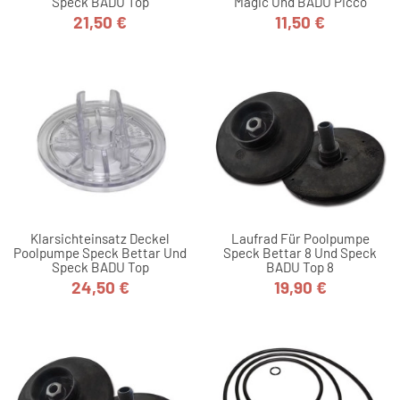
Speck BADU Top
Magic Und BADU Picco
21,50 €
11,50 €
Preis
Preis
Klarsichteinsatz Deckel
Laufrad Für Poolpumpe
Poolpumpe Speck Bettar Und
Speck Bettar 8 Und Speck
Speck BADU Top
BADU Top 8
24,50 €
19,90 €
Preis
Preis