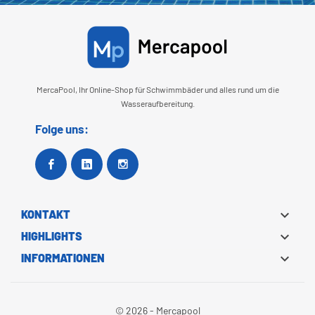
Ihnen personalisierte Mitteilungen unserer Produkte auf dem o.a. Wege zu senden. Sie
haben das Recht, eine Einwilligung zur Verarbeitung personenbezogener Daten
jederzeit zu widerrufen. Senden Sie dazu eine E-Mail an
info@mercapool.com
.
Sie können jederzeit Ihre Datenschutzrechte ausüben, indem Sie eine E-Mail an
info@mercapool.com
senden oder wenden Sie sich schriftlich mit dem Betreff '
Datenschutz' an Mercapool. Weitere Informationen:
Datenschutzerklärung
.
MercaPool, Ihr Online-Shop für Schwimmbäder und alles rund um die
Wasseraufbereitung.
Folge uns:
Facebook
Google +
Instagram

KONTAKT

HIGHLIGHTS

INFORMATIONEN
© 2026 - Mercapool