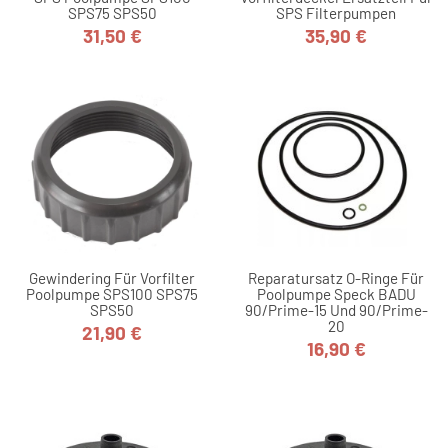
SPS75 SPS50
SPS Filterpumpen
31,50 €
35,90 €
Preis
Preis
Gewindering Für Vorfilter
Reparatursatz O-Ringe Für
Poolpumpe SPS100 SPS75
Poolpumpe Speck BADU
SPS50
90/Prime-15 Und 90/Prime-
20
21,90 €
Preis
16,90 €
Preis