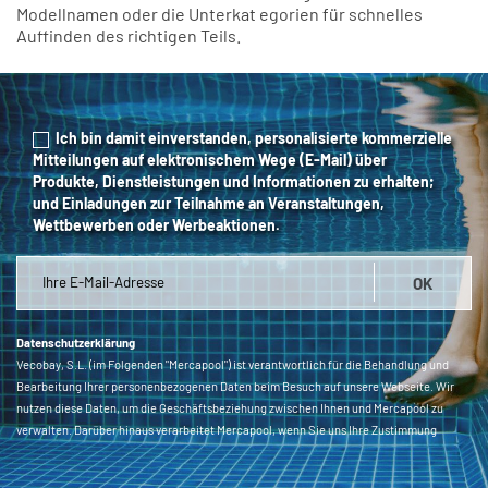
Modellnamen oder die Unterkat egorien für schnelles
Auffinden des richtigen Teils.
Ich bin damit einverstanden, personalisierte kommerzielle
Mitteilungen auf elektronischem Wege (E-Mail) über
Produkte, Dienstleistungen und Informationen zu erhalten;
und Einladungen zur Teilnahme an Veranstaltungen,
Wettbewerben oder Werbeaktionen.
Datenschutzerklärung
Vecobay, S.L. (im Folgenden "Mercapool") ist verantwortlich für die Behandlung und
Bearbeitung Ihrer personenbezogenen Daten beim Besuch auf unsere Webseite. Wir
nutzen diese Daten, um die Geschäftsbeziehung zwischen Ihnen und Mercapool zu
verwalten. Darüber hinaus verarbeitet Mercapool, wenn Sie uns Ihre Zustimmung
erteilen, andere Daten wie Produktinformationen, Einkäufe, Reparaturen usw., die Sie
in uns in diesem Formular und/oder auf andere Weise zur Verfügung gestellt haben, um