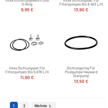
Intex Entlüftungsventil Und
Intex Dichtungsset Für
O-Ring
Filterpumpen Bis 9.463 L/h
9,95 €
13,90 €
Preis
Preis
Intex Dichtungsset Für
Dichtungsring Für
Filterpumpen Bis 5.678 L/h
Poolpumpe Hayward
Starpump
11,90 €
Preis
13,50 €
Preis

1
2
Nächste