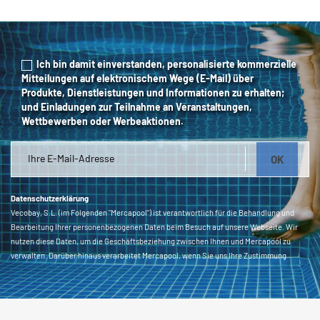
Ich bin damit einverstanden, personalisierte kommerzielle
Mitteilungen auf elektronischem Wege (E-Mail) über
Produkte, Dienstleistungen und Informationen zu erhalten;
und Einladungen zur Teilnahme an Veranstaltungen,
Wettbewerben oder Werbeaktionen.
Datenschutzerklärung
Vecobay, S.L. (im Folgenden "Mercapool") ist verantwortlich für die Behandlung und
Bearbeitung Ihrer personenbezogenen Daten beim Besuch auf unsere Webseite. Wir
nutzen diese Daten, um die Geschäftsbeziehung zwischen Ihnen und Mercapool zu
verwalten. Darüber hinaus verarbeitet Mercapool, wenn Sie uns Ihre Zustimmung
erteilen, andere Daten wie Produktinformationen, Einkäufe, Reparaturen usw., die Sie
in uns in diesem Formular und/oder auf andere Weise zur Verfügung gestellt haben, um
Ihnen personalisierte Mitteilungen unserer Produkte auf dem o.a. Wege zu senden. Sie
haben das Recht, eine Einwilligung zur Verarbeitung personenbezogener Daten