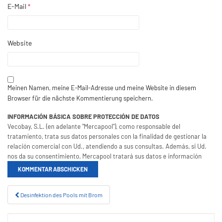
E-Mail
*
Website
Meinen Namen, meine E-Mail-Adresse und meine Website in diesem
Browser für die nächste Kommentierung speichern.
INFORMACIÓN BÁSICA SOBRE PROTECCIÓN DE DATOS
Vecobay, S.L. (en adelante "Mercapool"), como responsable del
tratamiento, trata sus datos personales con la finalidad de gestionar la
relación comercial con Ud., atendiendo a sus consultas. Además, si Ud.
nos da su consentimiento, Mercapool tratará sus datos e información
adicional (como información de producto, compras, reparaciones, etc.)
facilitados en este formulario y/o por otras vías, para remitirle
comunicaciones comerciales personalizadas de nuestros productos por
Beitrags-
Desinfektion des Pools mit Brom
los medios anteriormente indicados. Si desea darse de baja, puede
Navigation
hacerlo desde su área de usuario o enviando un email a
info@mercapool.com
.