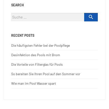
Puede ejercer los derechos de protección de datos enviando un email a
SEARCH
info@mercapool.com
o mediante comunicación escrita dirigida a
Mercapool indicando el asunto "Protección de Datos" y el derecho que
Suche

ejercita. Más información:
Política de Privacidad
.
nach:
RECENT POSTS
Die häufigsten Fehler bei der Poolpflege
Desinfektion des Pools mit Brom
Die Vorteile von Filterglas für Pools
So bereiten Sie Ihren Pool auf den Sommer vor
Wie man im Pool Wasser spart