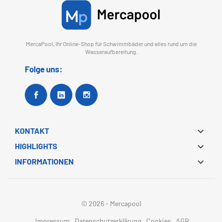
jederzeit zu widerrufen. Senden Sie dazu eine E-Mail an
info@mercapool.com
.
Sie können jederzeit Ihre Datenschutzrechte ausüben, indem Sie eine E-Mail an
info@mercapool.com
senden oder wenden Sie sich schriftlich mit dem Betreff '
Datenschutz' an Mercapool. Weitere Informationen:
Datenschutzerklärung
.
MercaPool, Ihr Online-Shop für Schwimmbäder und alles rund um die
Wasseraufbereitung.
Folge uns:
Facebook
Google +
Instagram

KONTAKT

HIGHLIGHTS

INFORMATIONEN
© 2026 - Mercapool
Impressum
Datenschutzerklärung
Cookies
AGB