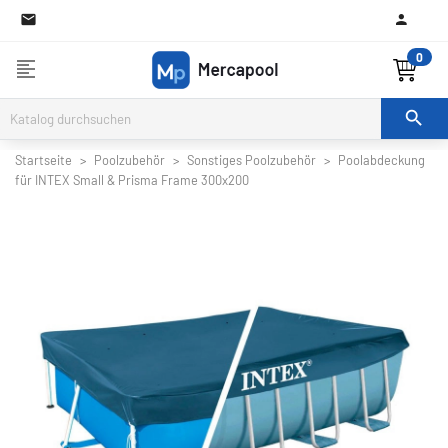

0
format_align_left

Startseite
Poolzubehör
Sonstiges Poolzubehör
Poolabdeckung
für INTEX Small & Prisma Frame 300x200

