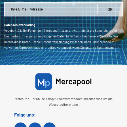
Datenschutzerklärung
Vecobay, S.L. (im Folgenden "Mercapool") ist verantwortlich für die Behandlung und
Bearbeitung Ihrer personenbezogenen Daten beim Besuch auf unsere Webseite. Wir
nutzen diese Daten, um die Geschäftsbeziehung zwischen Ihnen und Mercapool zu
verwalten. Darüber hinaus verarbeitet Mercapool, wenn Sie uns Ihre Zustimmung
erteilen, andere Daten wie Produktinformationen, Einkäufe, Reparaturen usw., die Sie
in uns in diesem Formular und/oder auf andere Weise zur Verfügung gestellt haben, um
Ihnen personalisierte Mitteilungen unserer Produkte auf dem o.a. Wege zu senden. Sie
haben das Recht, eine Einwilligung zur Verarbeitung personenbezogener Daten
jederzeit zu widerrufen. Senden Sie dazu eine E-Mail an
info@mercapool.com
.
Sie können jederzeit Ihre Datenschutzrechte ausüben, indem Sie eine E-Mail an
info@mercapool.com
senden oder wenden Sie sich schriftlich mit dem Betreff '
Datenschutz' an Mercapool. Weitere Informationen:
Datenschutzerklärung
.
MercaPool, Ihr Online-Shop für Schwimmbäder und alles rund um die
Wasseraufbereitung.
Folge uns: